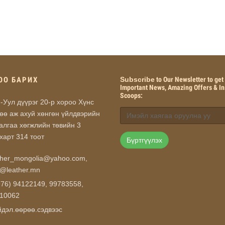
ОО БАРИХ
Subscribe
to Our Newsletter to get
Important News, Amazing Offers & In
Scoops:
-Уул дүүрэг 20-р хороо Хүнс
өө аж ахуй хөнгөн үйлдвэрийн
алгаа хөгжлийн төвийн 3
харт 314 тоот
Бүртгүүлэх
ther_mongolia@yahoo.com
,
o@leather.mn
976) 94122149, 99783558,
10062
дэл.өөрөө.сэдвээс