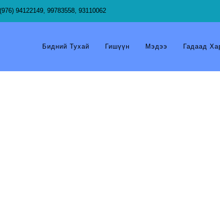
(976) 94122149, 99783558, 93110062
Бидний Тухай
Гишүүн
Мэдээ
Гадаад Ха