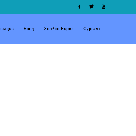
Facebook
Twitter
Youtube
рилцаа
Бонд
Холбоо Барих
Сургалт