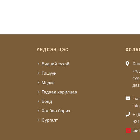
ҮНДСЭН ЦЭС
ХОЛБ
Хан
Бидний тухай
хөд
Гишүүн
суд
Мэдээ
дав
Гадаад харилцаа
lea
Бонд
inf
Холбоо барих
+ (
Сургалт
931
ший