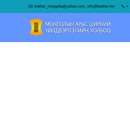
leather_mongolia@yahoo.com
,
info@leather.mn
+ 