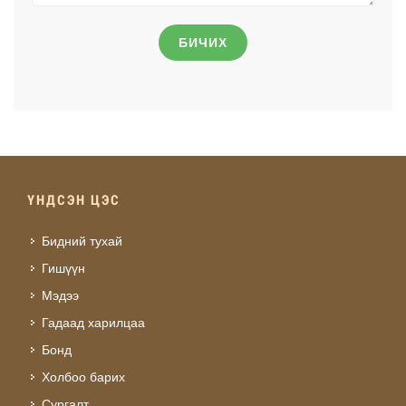
БИЧИХ
ҮНДСЭН ЦЭС
Бидний тухай
Гишүүн
Мэдээ
Гадаад харилцаа
Бонд
Холбоо барих
Сургалт