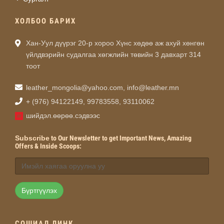
ХОЛБОО БАРИХ
Хан-Уул дүүрэг 20-р хороо Хүнс хөдөө аж ахуй хөнгөн
үйлдвэрийн судалгаа хөгжлийн төвийн 3 давхарт 314
тоот
leather_mongolia@yahoo.com
,
info@leather.mn
+ (976) 94122149, 99783558, 93110062
шийдэл.өөрөө.сэдвээс
Subscribe
to Our Newsletter to get Important News, Amazing
Offers & Inside Scoops:
Бүртгүүлэх
СОШИАЛ ЛИНК