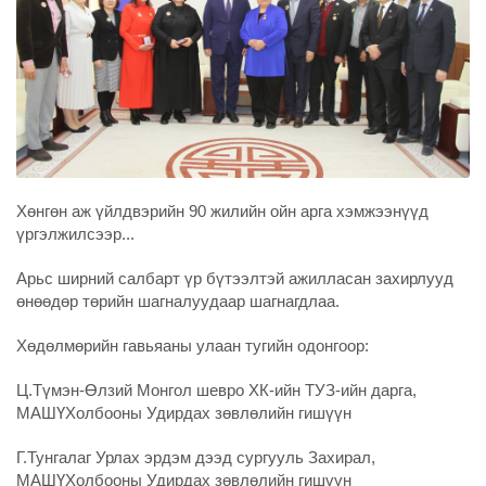
Хөнгөн аж үйлдвэрийн 90 жилийн ойн арга хэмжээнүүд
үргэлжилсээр...
Арьс ширний салбарт үр бүтээлтэй ажилласан захирлууд
өнөөдөр төрийн шагналуудаар шагнагдлаа.
Хөдөлмөрийн гавьяаны улаан тугийн одонгоор:
Ц.Түмэн-Өлзий Монгол шевро ХК-ийн ТУЗ-ийн дарга,
МАШҮХолбооны Удирдах зөвлөлийн гишүүн
Г.Тунгалаг Урлах эрдэм дээд сургууль Захирал,
МАШҮХолбооны Удирдах зөвлөлийн гишүүн