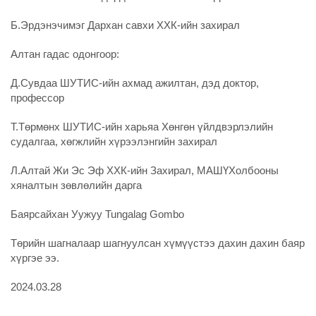
Б.Эрдэнэчимэг Дархан савхи ХХК-ийн захирал
Алтан гадас одонгоор:
Д.Сувдаа ШУТИС-ийн ахмад ажилтан, дэд доктор,
профессор
Т.Төрмөнх ШУТИС-ийн харьяа Хөнгөн үйлдвэрлэлийн
судалгаа, хөгжлийн хүрээлэнгийн захирал
Л.Алтай Жи Эс Эф ХХК-ийн Захирал, МАШҮХолбооны
хяналтын зөвлөлийн дарга
Баярсайхан Уужуу Tungalag Gombo
Төрийн шагналаар шагнуулсан хүмүүстээ дахин дахин баяр
хүргэе ээ.
2024.03.28