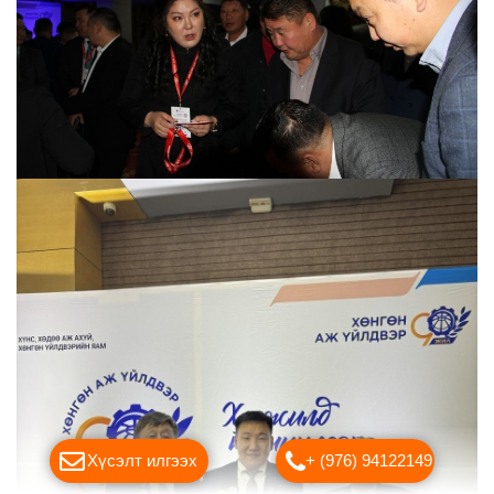
Хүсэлт илгээх
+ (976) 94122149