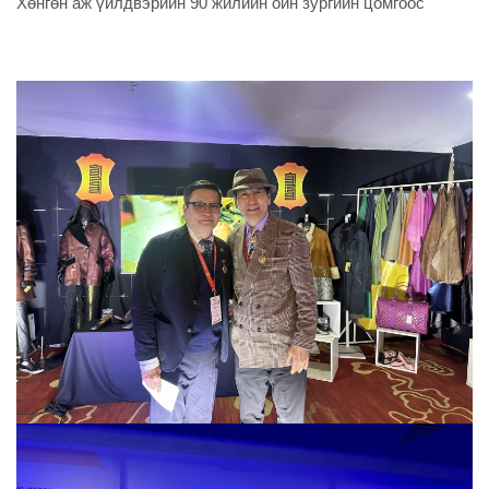
Хөнгөн аж үйлдвэрийн 90 жилийн ойн зургийн цомгоос