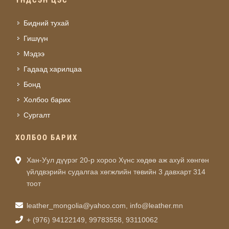
ҮНДСЭН ЦЭС
Бидний тухай
Гишүүн
Мэдээ
Гадаад харилцаа
Бонд
Холбоо барих
Сургалт
ХОЛБОО БАРИХ
Хан-Уул дүүрэг 20-р хороо Хүнс хөдөө аж ахуй хөнгөн
үйлдвэрийн судалгаа хөгжлийн төвийн 3 давхарт 314
тоот
leather_mongolia@yahoo.com
,
info@leather.mn
+ (976) 94122149, 99783558, 93110062