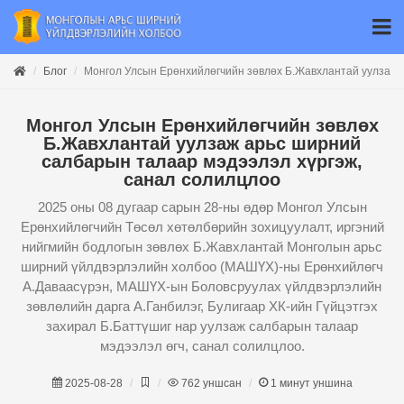
Блог
Монгол Улсын Ерөнхийлөгчийн зөвлөх Б.Жавхлантай уулзаж 
Монгол Улсын Ерөнхийлөгчийн зөвлөх
Б.Жавхлантай уулзаж арьс ширний
салбарын талаар мэдээлэл хүргэж,
санал солилцлоо
2025 оны 08 дугаар сарын 28-ны өдөр Монгол Улсын
Ерөнхийлөгчийн Төсөл хөтөлбөрийн зохицуулалт, иргэний
нийгмийн бодлогын зөвлөх Б.Жавхлантай Монголын арьс
ширний үйлдвэрлэлийн холбоо (МАШҮХ)-ны Ерөнхийлөгч
А.Даваасүрэн, МАШҮХ-ын Боловсруулах үйлдвэрлэлийн
зөвлөлийн дарга А.Ганбилэг, Булигаар ХК-ийн Гүйцэтгэх
захирал Б.Баттүшиг нар уулзаж салбарын талаар
мэдээлэл өгч, санал солилцлоо.
2025-08-28
762
уншсан
1
минут уншина