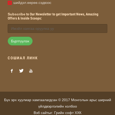
шийдэл.өөрөө.сэдвээс
Subscribe
to Our Newsletter to get Important News, Amazing
Offers & Inside Scoops:
Бүртгүүлэх
СОШИАЛ ЛИНК
Бүх эрх хуулиар хамгаалагдсан © 2017 Монголын арьс ширний
үйлдвэрлэлийн холбоо
Вэб сайт
ыг:
Грийн софт ХХК