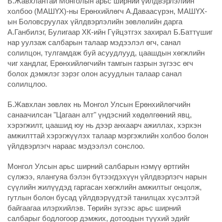
Б.Жавхлантай Монголын арьс ширний үйлдвэрлэлийн
холбоо (МАШҮХ)-ны Ерөнхийлөгч А.Даваасүрэн, МАШҮХ-
ын Боловсруулах үйлдвэрлэлийн зөвлөлийн дарга
А.Ганбилэг, Булигаар ХК-ийн Гүйцэтгэх захирал Б.Баттүшиг
нар уулзаж салбарын талаар мэдээлэл өгч, санал
солилцон, тулгамдаж буй асуудлууд, цаашдын хөгжлийн
чиг хандлаг, Ерөнхийлөгчийн тамгын газрын зүгээс өгч
болох дэмжлэг зэрэг олон асуудлын талаар санал
солилцлоо.
Б.Жавхлан зөвлөх нь Монгол Улсын Ерөнхийлөгчийн
санаачилсан "Цагаан алт" үндэсний хөдөлгөөний явц,
хэрэгжилт, цаашид юу нь дээр анхаарч ажиллах, хэрхэн
амжилттай хэрэгжүүлэх талаар мэргэжлийн холбоо болон
үйлдвэрлэгч нараас мэдээлэл сонслоо.
Монгол Улсын арьс ширний салбарын нэмүү өртгийн
сүлжээ, ялангуяа бэлэн бүтээгдэхүүн үйлдвэрлэгч нарын
сүүлийн жилүүдэд гаргасан хөгжлийн амжилтыг онцолж,
гутлын болон бусад үйлдвэрүүдтэй танилцах хүсэлтэй
байгаагаа илэрхийлэв. Төрийн зүгээс арьс ширний
салбарыг бодлогоор дэмжих, дотоодын түүхий эдийг