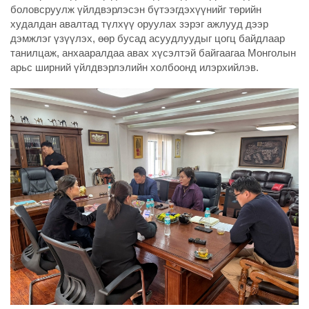
боловсруулж үйлдвэрлэсэн бүтээгдэхүүнийг төрийн
худалдан авалтад түлхүү оруулах зэрэг ажлууд дээр
дэмжлэг үзүүлэх, өөр бусад асуудлуудыг цогц байдлаар
танилцаж, анхааралдаа авах хүсэлтэй байгаагаа Монголын
арьс ширний үйлдвэрлэлийн холбоонд илэрхийлэв.