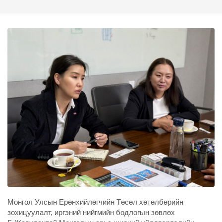
Монгол Улсын Ерөнхийлөгчийн Төсөл хөтөлбөрийн
зохицуулалт, иргэний нийгмийн бодлогын зөвлөх