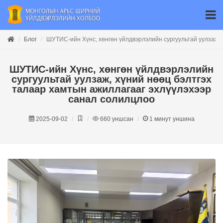
Блог
ШУТИС-ийн Хүнс, хөнгөн үйлдвэрлэлийн сургуультай уулзаж, 
ШУТИС-ийн Хүнс, хөнгөн үйлдвэрлэлийн
сургуультай уулзаж, хүний нөөц бэлтгэх
талаар хамтын ажиллагааг эхлүүлэхээр
санал солилцлоо
2025-09-02
660
уншсан
1
минут уншина