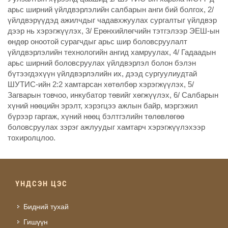
арьс ширний үйлдвэрлэлийн салбарын анги бий болгох, 2/
үйлдвэрүүдэд ажилчдыг чадавхжуулах сургалтыг үйлдвэр
дээр нь хэрэгжүүлэх, 3/ Ерөнхийлөгчийн тэтгэлээр ЭЕШ-ын
өндөр оноотой сурагчдыг арьс шир боловсруулалт
үйлдвэрлэлийн технологийн ангид хамруулах, 4/ Гадаадын
арьс ширний боловсруулах үйлдвэрлэл болон бэлэн
бүтээгдэхүүн үйлдвэрлэлийн их, дээд сургуулиудтай
ШУТИС-ийн 2:2 хамтарсан хөтөлбөр хэрэгжүүлэх, 5/
Загварын товчоо, инкубатор төвийг хөгжүүлэх, 6/ Салбарын
хүний нөөцийн эрэлт, хэрэгцээ ажлын байр, мэргэжил
бүрээр гаргаж, хүний нөөц бэлтгэлийн төлөвлөгөө
боловсруулах зэрэг ажлуудыг хамтарч хэрэгжүүлэхээр
тохиролцлоо.
ҮНДСЭН ЦЭС
Бидний тухай
Гишүүн