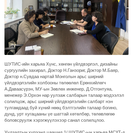
ШУТИС-ийн харьяа Хүнс, хөнгөн үйлдвэрлэл, дизайны
сургуулийн захирал, Доктор Н.Ганзориг, Доктор М.Баяр,
Доктор н.Сувдаа нартай Монголын арьс ширний
үйлдвэрлэлийн холбооны төлөөлөл Ерөнхийлөгч
А.Даваасүрэн, МУ-ын Зөвлөх инженер, Д.Отгонтуяа,
менежер Э.Орхон нар уулзаж салбарын талаар мэдээлэл
солилцож, арьс ширний үйлдвэрлэлийн салбарт нэн
тулгамдаад буй хүний нөөц бэлтгэлийн талаар богино,
дунд, урт хугацааны үе шаттай хөтөлбөр, төлөвлөгөө
боловсруулж хэрэгжүүлэхээр санал солилцлоо.
Уулзалтын хүрээнд цаашид 1/ ШУТИС-ын харьяа МСҮТ-д