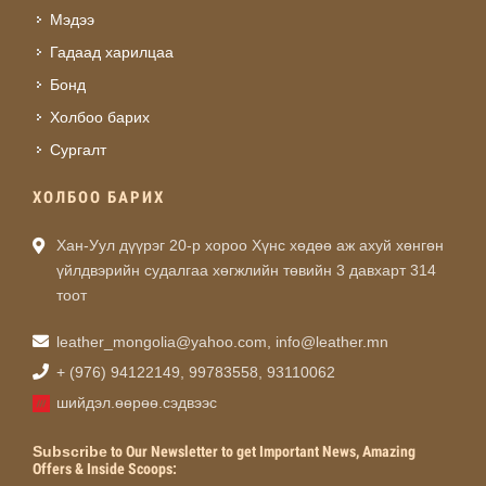
Мэдээ
Гадаад харилцаа
Бонд
Холбоо барих
Сургалт
ХОЛБОО БАРИХ
Хан-Уул дүүрэг 20-р хороо Хүнс хөдөө аж ахуй хөнгөн
үйлдвэрийн судалгаа хөгжлийн төвийн 3 давхарт 314
тоот
leather_mongolia@yahoo.com
,
info@leather.mn
+ (976) 94122149, 99783558, 93110062
шийдэл.өөрөө.сэдвээс
Subscribe
to Our Newsletter to get Important News, Amazing
Offers & Inside Scoops: