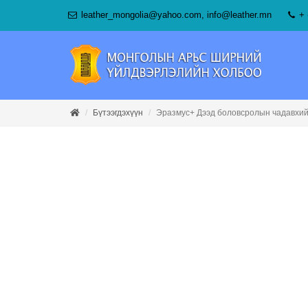
leather_mongolia@yahoo.com
,
info@leather.mn
+ 
Бүтээгдэхүүн
Эразмус+ Дээд боловсролын чадавхий