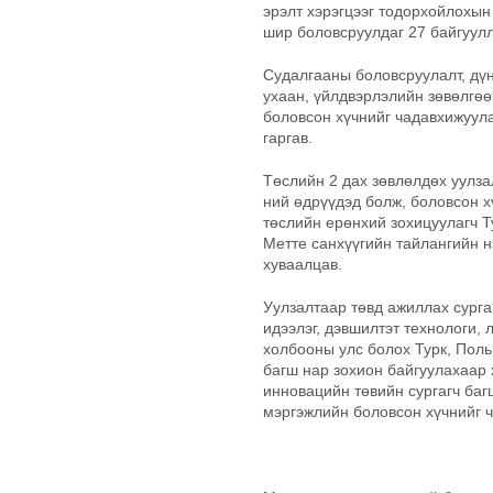
эрэлт хэрэгцээг тодорхойлохын 
шир боловсруулдаг 27 байгуулл
Судалгааны боловсруулалт, дү
ухаан, үйлдвэрлэлийн зөвөлгөө,
боловсон хүчнийг чадавхижуул
гаргав.
Төслийн 2 дах зөвлөлдөх уулза
ний өдрүүдэд болж, боловсон х
төслийн ерөнхий зохицуулагч 
Метте санхүүгийн тайлангийн н
хуваалцав.
Уулзалтаар төвд ажиллах сурга
идээлэг, дэвшилтэт технологи,
холбооны улс болох Турк, Поль
багш нар зохион байгуулахаар 
инновацийн төвийн сургагч ба
мэргэжлийн боловсон хүчнийг ч