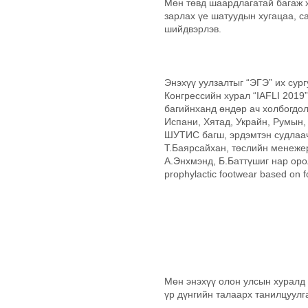
Мөн төвд шаардлагатай багаж х
зарлах үе шатуудын хугацаа, 
шийдвэрлэв.
Энэхүү уулзалтыг “ЭГЭ” их су
Конгрессийн хурал “IAFLI 2019
багийнханд өндөр ач холбогдол
Испани, Хятад, Украйн, Румын,
ШУТИС багш, эрдэмтэн судлаа
Т.Баярсайхан, төслийн менежер
А.Энхмэнд, Б.Баттүшиг нар орол
prophylactic footwear based on 
Мөн энэхүү олон улсын хуралд 
үр дүнгийн талаарх танилцуулга