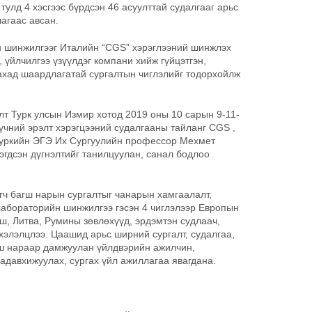
тулд 4 хэсгээс бүрдсэн 46 асуулттай судалгааг арьс
агаас авсан.
н шинжилгээг Италийн “CGS” хэрэглээний шинжлэх
 үйлчилгээ үзүүлдэг компани хийж гүйцэтгэн,
ахад шаардлагатай сургалтын чиглэлийг тодорхойлж
лт Турк улсын Измир хотод 2019 оны 10 сарын 9-11-
үчний эрэлт хэрэгцээний судалгааны тайланг CGS ,
Туркийн ЭГЭ Их Сургуулийн профессор Мехмет
эгдсэн дүгнэлтийг танилцуулан, санал бодлоо
гч багш нарын сургалтыг чанарын хамгаалалт,
 лабораторийн шинжилгээ гэсэн 4 чиглэлээр Европын
ш, Литва, Румины зөвлөхүүд, эрдэмтэн судлаач,
хэлэлцлээ. Цаашид арьс ширний сургалт, судалгаа,
гш нараар дамжуулан үйлдвэрийн ажилчин,
адавхижуулах, сургах үйл ажиллагаа явагдана.