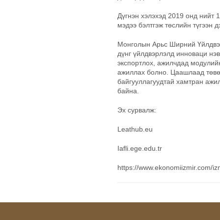
Дүгнэн хэлэхэд 2019 онд нийт 
мэдээ бэлтгэж төслийн түгээн д
Монголын Арьс Ширний Үйлдвэ
дүнг үйлдвэрлэлд инноваци нэвт
экспортлох, ажилчдад модулийн
ажиллах болно. Цаашлаад төв
байгууллагуудтай хамтран ажил
байна.
Эх сурвалж:
Leathub.eu
Iafli.ege.edu.tr
https://www.ekonomiizmir.com/izm