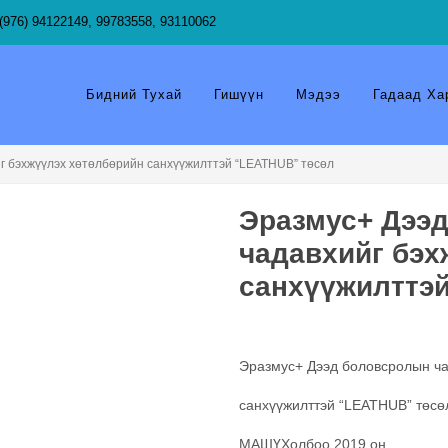
(976) 94122149, 99783558, 93110062
Бидний Тухай
Гишүүн
Мэдээ
Гадаад Ха
г бэхжүүлэх хөтөлбөрийн санхүүжилттэй “LEATHUB” төсөл
Эразмус+ Дээ
чадавхийг бэх
санхүүжилттэ
Эразмус+ Дээд боловсролын ча
санхүүжилттэй “LEATHUB” төсө
МАШҮХолбоо 2019 он