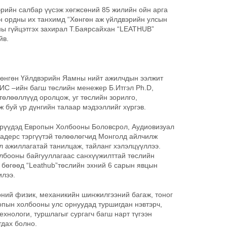
рийн салбар үүсэж хөгжсөний 85 жилийн ойн арга
н ордны их танхимд “Хөнгөн аж үйлдвэрийн улсын
 гүйцэтгэх захирал Т.Баярсайхан “LEATHUB”
йв.
Хөнгөн Үйлдвэрийн Яамны нийт ажилчдын ээлжит
С –ийн багш төслийн менежер Б.Итгэл Ph.D,
өлөөллүүд оролцож, уг төслийн зорилго,
дэж буй үр дүнгийн талаар мэдээллийг хүргэв.
дрүүдэд Европын Холбооны Боловсрол, Аудиовизуал
адерс тэргүүтэй төлөөлөгчид Монголд айлчилж
л ажиллагатай танилцаж, тайланг хэлэлцүүллээ.
лбооны байгууллагаас санхүүжилттай төслийн
 бөгөөд “Leathub”төслийн эхний 6 сарын явцын
билээ.
рний физик, механикийн шинжилгээний багаж, тоног
опын холбооны улс орнуудад туршигдан нэвтэрч,
ехнологи, туршлагыг сургагч багш нарт түгээн
гдах болно.