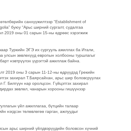
төлбөрийн санхүүжилтээр “Establishment of
golia” буюу “Арьс ширний сургалт, судалгаа
өл 2019 оны 01 сарын 15-ны өдрөөс хэрэгжиж
чаар Туркийн ЭГЭ их сургууль ажиллах ба Итали,
ва улсын зөвлөхүүд европын холбооны туршлагыг
барт нэвтрүүлэх үүрэгтэй ажиллаж байна.
лт 2019 оны 3 сарын 11-12-ны өдрүүдэд Грекийн
этгэх захирал Т.Баярсайхан, арьс шир боловсруулах
л Г. Билгүүн нар оролцсон. Гүйцэтгэх захирал
удирдах зөвлөл, чанарын хорооны гишүүнээр
ууллагын үйл ажиллагаа, бүтцийн талаар
ийн нэгдсэн төлөвлөгөө гарган, ажлуудыг
лсын арьс ширний үйлдвэрүүдийн боловсон хүчний