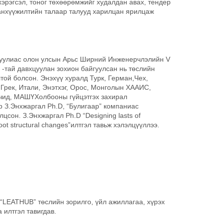
эрэгсэл, тоног төхөөрөмжийг худалдан авах, тендер
санхүүжилтийн талаар талууд харилцан ярилцаж
ргуулиас олон улсын Арьс Ширний Инженерчлэлийн V
” -тай давхцуулан зохион байгуулсан нь төслийн
той болсон. Энэхүү хуралд Турк, Герман,Чех,
 Грек, Итали, Энэтхэг, Орос, Монголын ХААИС,
чид, МАШҮХолбооны гүйцэтгэх захирал
 З.Энхжаргал Ph.D, “Булигаар” компаниас
цсон. З.Энхжаргал Ph.D “Designing lasts of
foot structural changes”илтгэл тавьж хэлэлцүүллээ.
“LEATHUB” төслийн зорилго, үйл ажиллагаа, хүрэх
 илтгэл тавигдав.