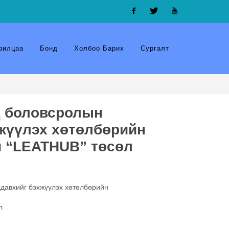
Facebook
Twitter
Youtube
рилцаа
Бонд
Холбоо Барих
Сургалт
д боловсролын
жүүлэх хөтөлбөрийн
й “LEATHUB” төсөл
давхийг бэхжүүлэх хөтөлбөрийн
л