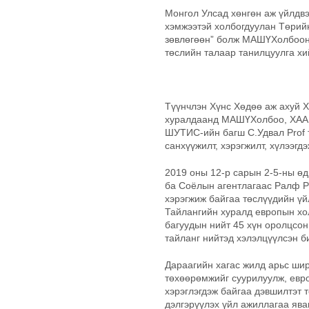
Монгол Улсад хөнгөн аж үйлдвэ
хэмжээтэй холбогдуулан Төрий
зөвлөгөөн” болж МАШҮХолбооны
төслийн талаар танилцуулга хи
Түүнчлэн Хүнс Хөдөө аж ахуй 
хуралдаанд МАШҮХолбоо, ХААИ
ШУТИС-ийн багш С.Удвал Prof т
санхүүжилт, хэрэгжилт, хүлээг
2019 оны 12-р сарын 2-5-ны ө
ба Соёлын агентлагаас Ралф Р
хэрэгжиж байгаа төслүүдийн үй
Тайлангийн хуралд европын хо
багуудын нийт 45 хүн оролцсон
тайланг нийтэд хэлэлцүүлсэн 
Дараагийн хагас жилд арьс ши
төхөөрөмжийг суурилуулж, евр
хэрэглэгдэж байгаа дэвшилтэт т
дэлгэрүүлэх үйл ажиллагаа ява