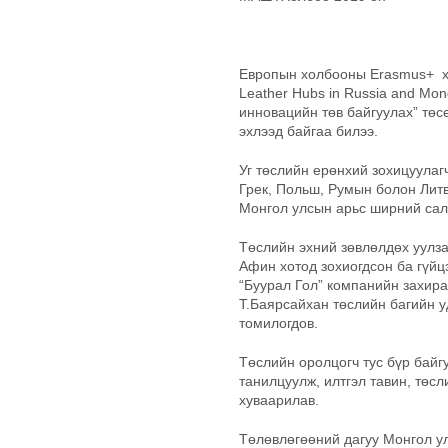
Европын холбооны Erasmus+ хө
Leather Hubs in Russia and Mon
инновацийн төв байгуулах” төс
эхлээд байгаа билээ.
Уг төслийн ерөнхий зохицуулаг
Грек, Польш, Румын болон Лит
Монгол улсын арьс ширний сал
Төслийн эхний зөвлөлдөх уулза
Афин хотод зохиогдсон ба гүйц
“Буурал Гол” компанийн захира
Т.Баярсайхан төслийн багийн 
томилогдов.
Төслийн оролцогч тус бүр байг
танилцуулж, илтгэл тавин, төсл
хуваарилав.
Төлөвлөгөөний дагуу Монгол у