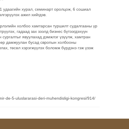
11 удаагийн хурал, семинарт оролцож, 6 сошиал
элгэрүүлэх ажил хийгдэв.
рлэлийн холбоо хамтарсан туршилт судалгааны үр
рүүлэх, гадаад зах зээлд бизнес бүтээгдэхүүн
 сургалтыг явуулахад дэмжлэг үзүүлж, хамтран
өөр дамжуулан бусад свропын холбооны
лах, төсөл хэрэгжүүлэх боломж бүрдэнэ гэж үзэж
ir-de-5-uluslararasi-deri-muhendisligi-kongresi/914/