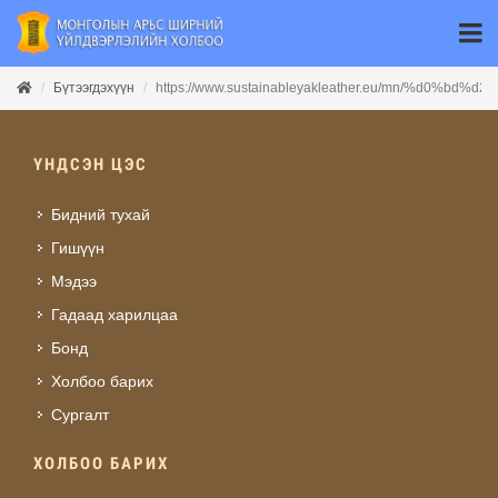
Бүтээгдэхүүн
https://www.sustainableyakleather.eu/mn/%d0%bd%
ҮНДСЭН ЦЭС
Бидний тухай
Гишүүн
Мэдээ
Гадаад харилцаа
Бонд
Холбоо барих
Сургалт
ХОЛБОО БАРИХ