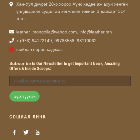
Хан-Уул дүүрэг 20-р хороо Хүнс хөдөө аж ахуй хөнгөн
үйлдвэрийн судалгаа хөгжлийн төвийн 3 давхарт 314
тоот
leather_mongolia@yahoo.com
,
info@leather.mn
+ (976) 94122149, 99783558, 93110062
шийдэл.өөрөө.сэдвээс
Subscribe
to Our Newsletter to get Important News, Amazing
Offers & Inside Scoops:
Бүртгүүлэх
СОШИАЛ ЛИНК