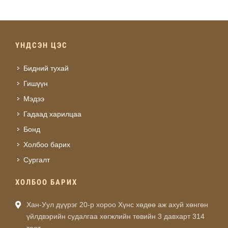
ҮНДСЭН ЦЭС
Бидний тухай
Гишүүн
Мэдээ
Гадаад харилцаа
Бонд
Холбоо барих
Сургалт
ХОЛБОО БАРИХ
Хан-Уул дүүрэг 20-р хороо Хүнс хөдөө аж ахуй хөнгөн
үйлдвэрийн судалгаа хөгжлийн төвийн 3 давхарт 314