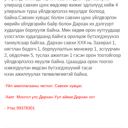
улиралд савхин цүнх өөдсөөр жижиг эдлэлүүд хийж 4
улиралын турш үйлдвэрлэлээ явуулдаг болоод
байна.Савхин хувцас болон савхин цүнх үйлдвэрлэн
өөрийн үйлдвэрийн байр болон Дархан их дэлгүүрт
худалдан борлуулж байна. Мөн хөдөө орон нутгуудаар
үзэсгэлэн худалдаанд байнга оролцож бүтээгдэхүүнээ
таниулсаар байгаа. Дархан савхи ХХК нь Захирал 1,
нягтлан бодогч 1, борлуулалтын менежер 1, эсгүүрчин
2, оёдолчин 5, туслах ажилтан 1 гэсэн орон тоотойгоор
үйлдвэрлэлээ явуулж байна. Цаашдаа орон тоогоо
нэмэгдүүлэн өөдсөн бүтээгдэхүүний тасаг
нээн ажиллуулах төлөвлөгөөтэй байна.
-Үйл ажиллагааны чиглэл: Савхин хувцас
-Хаяг: Монгол улс,Дархан-Уул аймаг,Дархан хот
- Утас:99378301