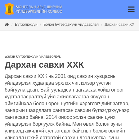
Бүтээгдэхүүн
Бэлэн бүтээгдэхүүн үйлдвэрлэл
Дархан савхи ХХК
Бэлэн бүтээгдэхүүн үйлдвэрлэл
,
Дархан савхи ХХК
Дархан савхи ХХК нь 2001 онд савхин хувцасны
үйлдвэрлэл худалдаа эрхлэх чиглэлээр үүсгэн
байгуулагдсан. Байгуулагдсан цагаасаа хойш өнөөг
хүртэл тасралтгүй үйл ажиллагаагаа явуулан
аймгийнхаа болон орон нутгийн хэрэглэгчдийг загвар,
чанарын шаардлага хангасан савхин бүтээгдэхүүнээр
хангасаар байна. 2014 оноос эхлэн савхин цүнх
үйлдвэрлэн борлуулж байна. Мөн өвөл болон зуны
улиралд ажилгүй сул зогсдог байсныг больж өвлийн
улиралд нэхий дотортой савхин дээл куртка, зуны