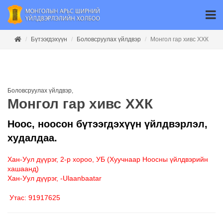
Бүтээгдэхүүн
Боловсруулах үйлдвэр
Монгол гар хивс ХХК
Боловсруулах үйлдвэр
,
Монгол гар хивс ХХК
Ноос, ноосон бүтээгдэхүүн үйлдвэрлэл,
худалдаа.
Хан-Уул дүүрэг, 2-р хороо, УБ (Хуучнаар Ноосны үйлдвэрийн
хашаанд)
Хан-Уул дүүрэг, -Ulaanbaatar
Утас: 91917625