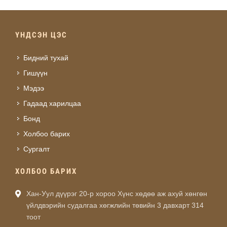
ҮНДСЭН ЦЭС
Бидний тухай
Гишүүн
Мэдээ
Гадаад харилцаа
Бонд
Холбоо барих
Сургалт
ХОЛБОО БАРИХ
Хан-Уул дүүрэг 20-р хороо Хүнс хөдөө аж ахуй хөнгөн
үйлдвэрийн судалгаа хөгжлийн төвийн 3 давхарт 314
тоот