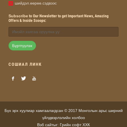
шийдэл.өөрөө.сэдвээс
Subscribe
to Our Newsletter to get Important News, Amazing
Offers & Inside Scoops:
Бүртгүүлэх
СОШИАЛ ЛИНК
Бүх эрх хуулиар хамгаалагдсан © 2017 Монголын арьс ширний
үйлдвэрлэлийн холбоо
Вэб сайт
ыг:
Грийн софт ХХК