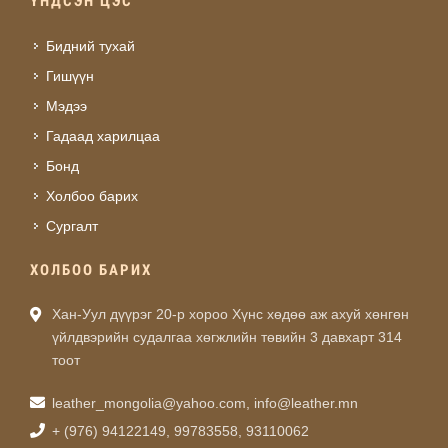
ҮНДСЭН ЦЭС
Бидний тухай
Гишүүн
Мэдээ
Гадаад харилцаа
Бонд
Холбоо барих
Сургалт
ХОЛБОО БАРИХ
Хан-Уул дүүрэг 20-р хороо Хүнс хөдөө аж ахуй хөнгөн
үйлдвэрийн судалгаа хөгжлийн төвийн 3 давхарт 314
тоот
leather_mongolia@yahoo.com
,
info@leather.mn
+ (976) 94122149, 99783558, 93110062