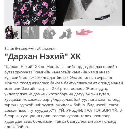
Бэлэн бүтээгдэхүүн үйлдвэрлэл
,
"Дархан Нэхий" ХК
“Дархан Нэхий” ХК нь Монголын нийт ард түмэндээ өөрийн
бүтээгдэхүүнээ “хамгийн чанартайг хамгийн хямд үнээр”
хүргэхийг зорьж ажилладаг билээ. Энэ зорилгын хүрээнд
Монгол Улсад ажиллаж байгаа байгууллага хамт олонд манай
компани Засгийн газрын 278-р тогтоолоор Жижиг дунд
үйлдвэрлэлийг дэмжих хөтөлбөрийн дагуу ажлын гутал,
хувцасыг их хэмжээгээр үйлдвэрлэж байгууллага хамт олонд
түргэн шуурхай нийлүүлэн ажиллаж байна. Бид нэхий, савхи,
арьсан дээл, гутлуудаа ХҮҮГҮЙ, УРЬДЧИЛГАА ТӨЛБӨРГҮЙ, 3-
6 сарын хугацаанд цалингаасаа хуваан төлөх нөхцлөөр
худалдан авах боломжийг танай байгууллагын хамт олонд
олгож байна.