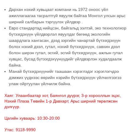
Дархан нэхий хувьцаат компани нь 1972 оноос үйл
ажиллагаагаа тасралтгүй явуулж байгаа Монгол улсын арьс
ширний салбарын тэргүүлэх үйлдвэр .
Евро стандартад нийцсэн, байгальд ээлтэй, эко технологиор
бүтээгдэхүүн үйлдвэрлэл явуулдаг бөгөөд экологийн
шаардлага хангасан, дээд зэргийн чанартай бүтээгдэхүүн
болох нэхий дээл, гутал, нэхий бүтээгдэхүүн, савхин дээл
болон ширэн гутал, эсгий, эсгий бүтээгдэхүүн, ажлын гутал
хувцас, бусад бүтээгдэхүүнүүдийг үйлдвэрлэн худалдаалж
байна.
Манай бүтээгдэхүүнийг таашаан хэрэглэдэг хэрэглэгчдээ
дэмжих үүднээс өөрийн нэрийн бүтээгдэхүүн үйлчилгээгээ
улам ойртуулан үйлчилж байна.
Хаяг: Улаанбаатар хот, Баянгол дүүрэг, 3-р хорооллын эцэс,
Нэхий Плаза Төвийн 1-р Давхарт, Арьс ширний төрөлжсөн
дэлгүүр.
Цагийн хуваарь: 10:30-20:00
Утас: 9118-9990