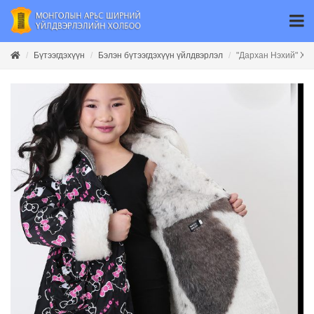
Бүтээгдэхүүн
Бэлэн бүтээгдэхүүн үйлдвэрлэл
"Дархан Нэхий" ХК