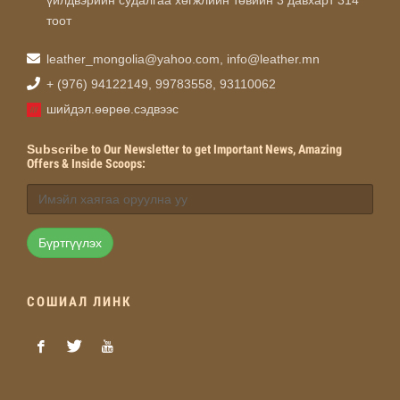
үйлдвэрийн судалгаа хөгжлийн төвийн 3 давхарт 314
тоот
leather_mongolia@yahoo.com
,
info@leather.mn
+ (976) 94122149, 99783558, 93110062
шийдэл.өөрөө.сэдвээс
Subscribe
to Our Newsletter to get Important News, Amazing
Offers & Inside Scoops:
Бүртгүүлэх
СОШИАЛ ЛИНК