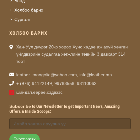
Бонд
Холбоо барих
Сургалт
ХОЛБОО БАРИХ
Хан-Уул дүүрэг 20-р хороо Хүнс хөдөө аж ахуй хөнгөн
үйлдвэрийн судалгаа хөгжлийн төвийн 3 давхарт 314
тоот
leather_mongolia@yahoo.com
,
info@leather.mn
+ (976) 94122149, 99783558, 93110062
шийдэл.өөрөө.сэдвээс
Subscribe
to Our Newsletter to get Important News, Amazing
Offers & Inside Scoops:
Бүртгүүлэх