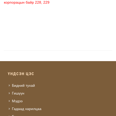
корпорацын байр 228, 229
ҮНДСЭН ЦЭС
Бидний тухай
Гишүүн
Мэдээ
Гадаад харилцаа