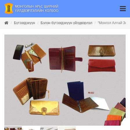
Бүтээгдэхүүн
Бэлэн бүтээгдэхүүн үйлдвэрлэл
"Монгол Алтай Зет