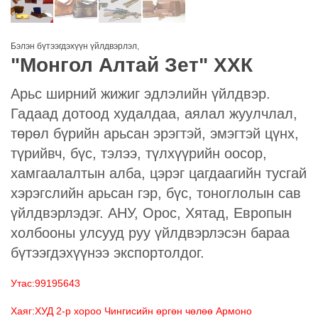
Бэлэн бүтээгдэхүүн үйлдвэрлэл
,
"Монгол Алтай Зет" ХХК
Арьс ширний жижиг эдлэлийн үйлдвэр.
Гадаад дотоод худалдаа, аялал жуулчлал,
төрөл бүрийн арьсан эрэгтэй, эмэгтэй цүнх,
түрийвч, бүс, тэлээ, түлхүүрийн оосор,
хамгаалалтын алба, цэрэг цагдаагийн тусгай
хэрэгслийн арьсан гэр, бүс, тоноглолын сав
үйлдвэрлэдэг. АНУ, Орос, Хятад, Европын
холбооны улсууд руу үйлдвэрлэсэн бараа
бүтээгдэхүүнээ экспортолдог.
Утас:99195643
Хаяг:ХУД 2-р хороо Чингисийн өргөн чөлөө Армоно